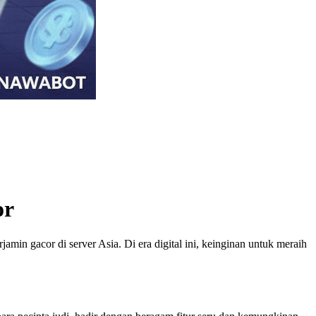
or
in gacor di server Asia. Di era digital ini, keinginan untuk meraih