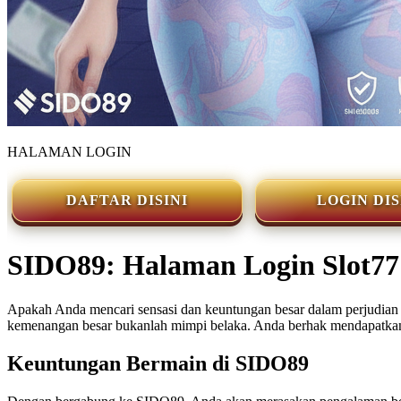
HALAMAN LOGIN
DAFTAR DISINI
LOGIN DIS
SIDO89: Halaman Login Slot77 
Apakah Anda mencari sensasi dan keuntungan besar dalam perjudian on
kemenangan besar bukanlah mimpi belaka. Anda berhak mendapatkan 
Keuntungan Bermain di SIDO89