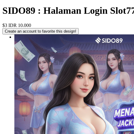
SIDO89 : Halaman Login Slot77
$3
IDR 10.000
Create an account to favorite this design!