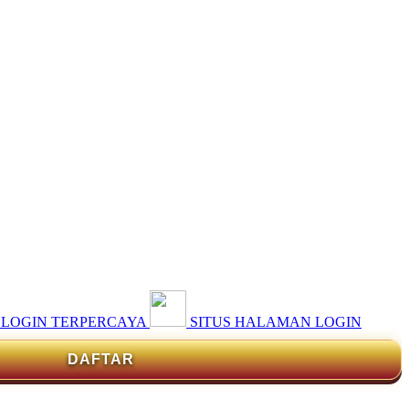
LOGIN TERPERCAYA
SITUS HALAMAN LOGIN
DAFTAR